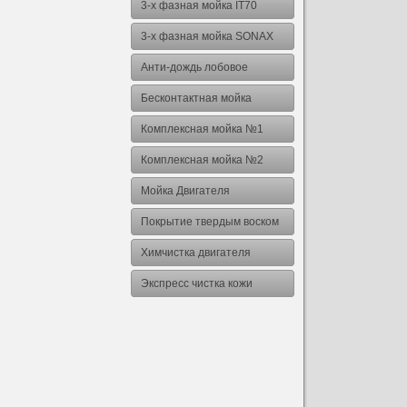
3-х фазная мойка IT70
3-х фазная мойка SONAX
Анти-дождь лобовое
Бесконтактная мойка
Комплексная мойка №1
Комплексная мойка №2
Мойка Двигателя
Покрытие твердым воском
Химчистка двигателя
Экспресс чистка кожи