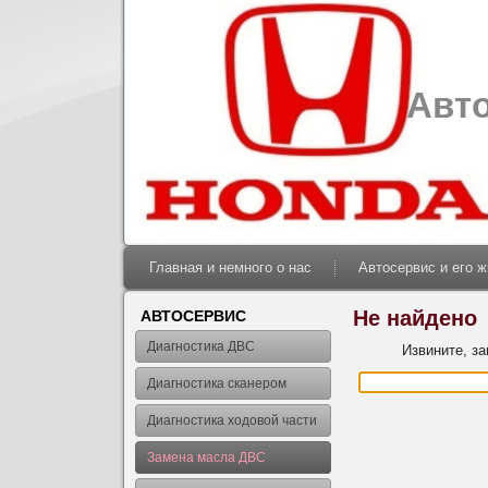
Авт
Главная и немного о нас
Автосервис и его 
Не найдено
АВТОСЕРВИС
Диагностика ДВС
Извините, з
Диагностика сканером
Диагностика ходовой части
Замена масла ДВС