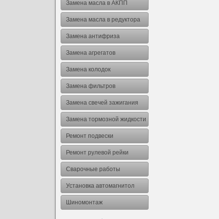
Замена масла в АКПП
Замена масла в редуктора
Замена антифриза
Замена агрегатов
Замена колодок
Замена фильтров
Замена свечей зажигания
Замена тормозной жидкости
Ремонт подвески
Ремонт рулевой рейки
Сварочные работы
Установка автомагнитол
Шиномонтаж