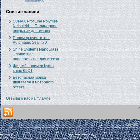
starsinstagram.ru
Свежие записи
SONAX ProfiLine Polymer-
Netshield — Полимерное
покрытие для кузова
Полимер очиститель
Automagic Seal It70
Shine Systems NanoGlass
– защитное
нанопокрытие для стекол
Жидкий полимер hydro
shine 69QT
Безопасная мойка
двигателя и моторного
отсека
Отзывы о нас на Флампе
C
Powered