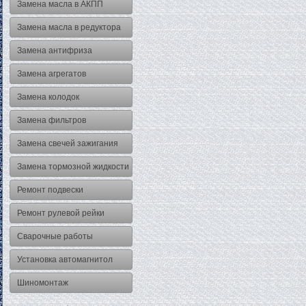
Замена масла в АКПП
Замена масла в редуктора
Замена антифриза
Замена агрегатов
Замена колодок
Замена фильтров
Замена свечей зажигания
Замена тормозной жидкости
Ремонт подвески
Ремонт рулевой рейки
Сварочные работы
Установка автомагнитол
Шиномонтаж