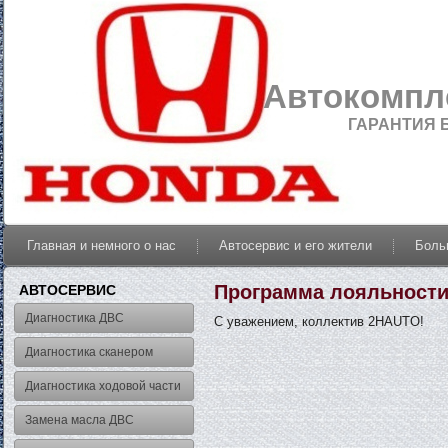
Автокомпл
ГАРАНТИЯ 
Главная и немного о нас
Автосервис и его жители
Боль
Программа лояльност
АВТОСЕРВИС
Диагностика ДВС
С уважением, коллектив 2HAUTO!
Диагностика сканером
Диагностика ходовой части
Замена масла ДВС